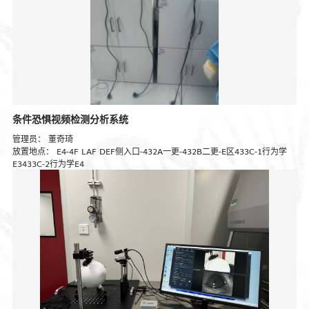
条件恐惧视频检测分析系统
管理员：
董奇琦
放置地点：
E4-4F LAF DEF侧入口-432A一更-432B二更-E区433C-1行为学
E3433C-2行为学E4