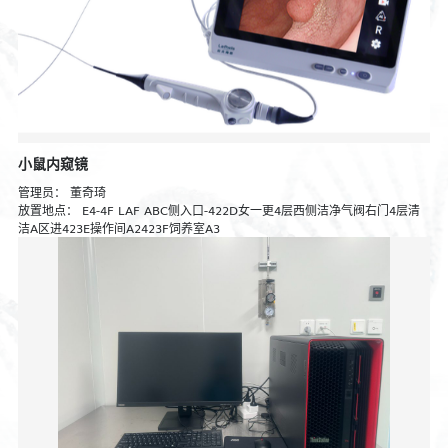
小鼠内窥镜
管理员：
董奇琦
放置地点：
E4-4F LAF ABC侧入口-422D女一更4层西侧洁净气阀右门4层清
洁A区进423E操作间A2423F饲养室A3