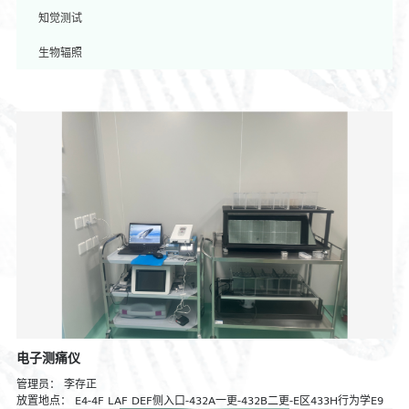
知觉测试
生物辐照
电子测痛仪
管理员：
李存正
放置地点：
E4-4F LAF DEF侧入口-432A一更-432B二更-E区433H行为学E9