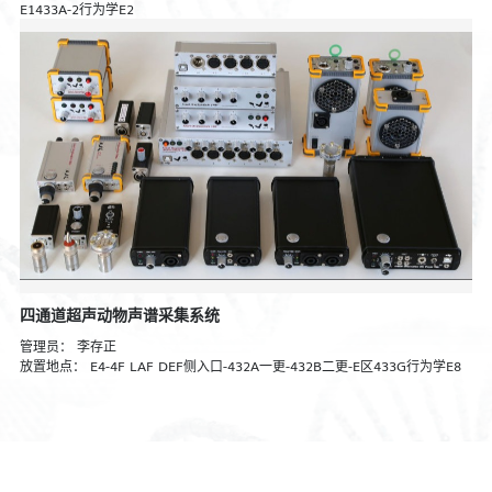
E1433A-2行为学E2
四通道超声动物声谱采集系统
管理员：
李存正
放置地点：
E4-4F LAF DEF侧入口-432A一更-432B二更-E区433G行为学E8