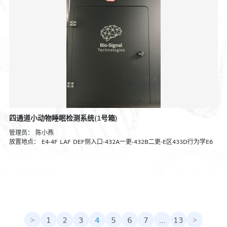
四通道小动物睡眠检测系统(1号箱)
管理员：
陈小燕
放置地点：
E4-4F LAF DEF侧入口-432A一更-432B二更-E区433D行为学E6
1
2
3
4
5
6
7
…
13
<
>