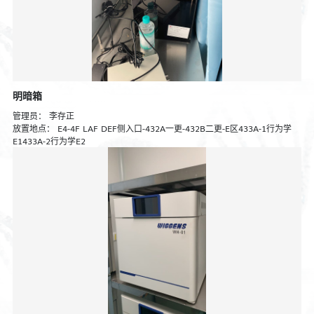
明暗箱
管理员：
李存正
放置地点：
E4-4F LAF DEF侧入口-432A一更-432B二更-E区433A-1行为学
E1433A-2行为学E2