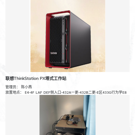
联想ThinkStation PX塔式工作站
管理员：
陈小燕
放置地点：
E4-4F LAF DEF侧入口-432A一更-432B二更-E区433G行为学E8